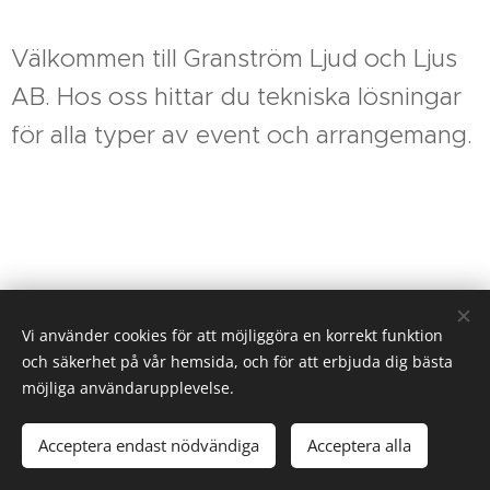
Välkommen till Granström Ljud och Ljus
AB. Hos oss hittar du tekniska lösningar
för alla typer av event och arrangemang.
Vi använder cookies för att möjliggöra en korrekt funktion
och säkerhet på vår hemsida, och för att erbjuda dig bästa
Granström ljud & ljus AB
möjliga användarupplevelse.
Industrigatan 14
821 41 Bollnäs
Acceptera endast nödvändiga
Acceptera alla
Cookies